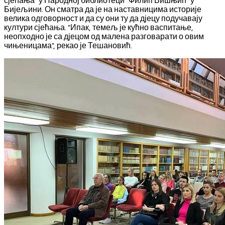
сјећања" у Народној библиотеци "Филип Вишњић" у
Бијељини. Он сматра да је на наставницима историје
велика одговорност и да су они ту да дјецу подучавају
култури сјећања. "Ипак, темељ је кућно васпитање,
неопходно је са дјецом од малена разговарати о овим
чињеницама", рекао је Тешановић.