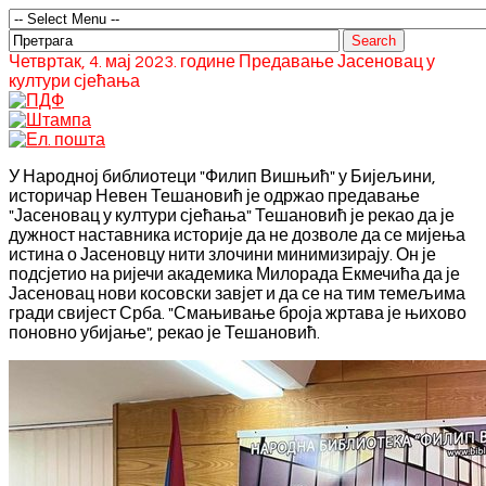
Четвртак, 4. мај 2023. године Предавање Јасеновац у
култури сјећања
У Народној библиотеци "Филип Вишњић" у Бијељини,
историчар Невен Тешановић је одржао предавање
"Јасеновац у култури сјећања" Тешановић је рекао да је
дужност наставника историје да не дозволе да се мијења
истина о Јасеновцу нити злочини минимизирају. Он је
подсјетио на ријечи академика Милорада Екмечића да је
Јасеновац нови косовски завјет и да се на тим темељима
гради свијест Срба. "Смањивање броја жртава је њихово
поновно убијање", рекао је Тешановић.