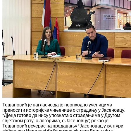
Тешановић је нагласио да је неопходно ученицима
преносити историјске чињенице о страдању у Јасеновцу.
"Дјеца готово да нису упозната о страдањима у Другом
свјетском рату, о логорима, о Јасеновцу", рекао је
Тешановић вечерас на предавању "Јасеновац у култури