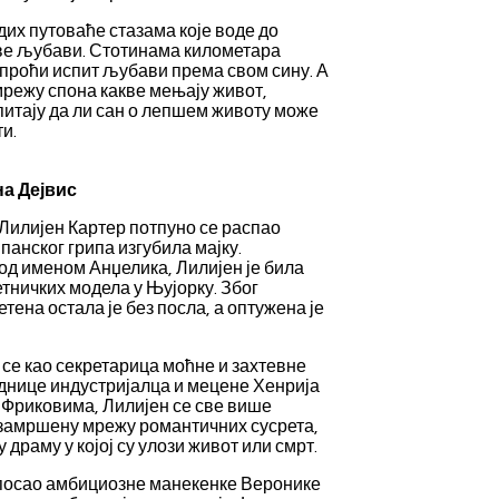
их путоваће стазама које воде до
рве љубави. Стотинама километара
 проћи испит љубави према свом сину. А
 мрежу спона какве мењају живот,
питају да ли сан о лепшем животу може
и.
на Дејвис
Лилијен Картер потпуно се распао
панског грипа изгубила мајку.
од именом Анџелика, Лилијен је била
етничких модела у Њујорку. Због
етена остала је без посла, а оптужена је
се као секретарица моћне и захтевне
еднице индустријалца и мецене Хенрија
 Фриковима, Лилијен се све више
 замршену мрежу романтичних сусрета,
драму у којој су улози живот или смрт.
 посао амбициозне манекенке Веронике