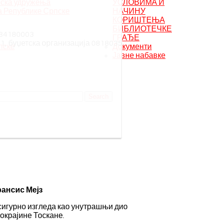
ска удружења
УСЛОВИМА И
а Републике Српске
НАЧИНУ
КОРИШТЕЊА
БИБЛИОТЕЧКЕ
384180003
ГРАЂЕ
1, буџетска организација 0818035
пске
Документи
Јавне набавке
рансис Мејз
засигурно изгледа као унутрашњи дио
покрајине Тоскане.