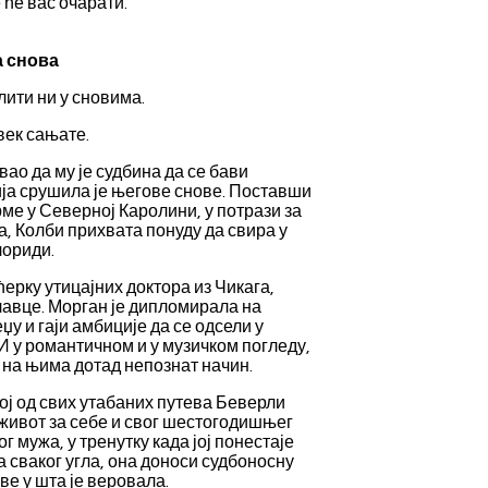
 ће вас очарати.
 снова
лити ни у сновима.
век сањате.
ао да му је судбина да се бави
ија срушила је његове снове. Поставши
е у Северној Каролини, у потрази за
, Колби прихвата понуду да свира у
лориди.
ћерку утицајних доктора из Чикага,
лавце. Морган је дипломирала на
у и гаји амбиције да се одсели у
И у романтичном и у музичком погледу,
 на њима дотад непознат начин.
ој од свих утабаних путева Беверли
живот за себе и свог шестогодишњег
г мужа, у тренутку када јој понестаје
а сваког угла, она доноси судбоносну
ве у шта је веровала.