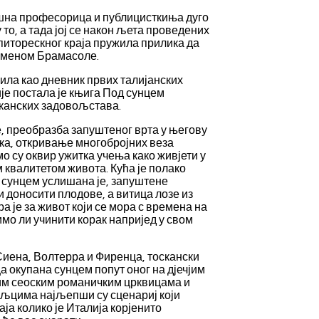
шна професорица и публицисткиња дуго
 то, а тада јој се након љета проведених
питорескног краја пружила прилика да
 именом Брамасоле.
жила као дневник првих талијанских
ије постала је књига Под сунцем
сканских задовољстава.
, преобразба запуштеног врта у његову
ка, откривање многобројних веза
о су оквир ужитка учења како живјети у
м квалитетом живота. Кућа је полако
 сунцем услишана је, запуштене
и доносити плодове, а витица лозе из
а је за живот који се мора с времена на
мо ли учинити корак напријед у свом
Сиена, Волтерра и Фиренца, тоскански
 окупана сунцем попут оног на дјечјим
им сеоским романичким црквицама и
љцима најљепши су сценариј који
ја колико је Италија корјенито