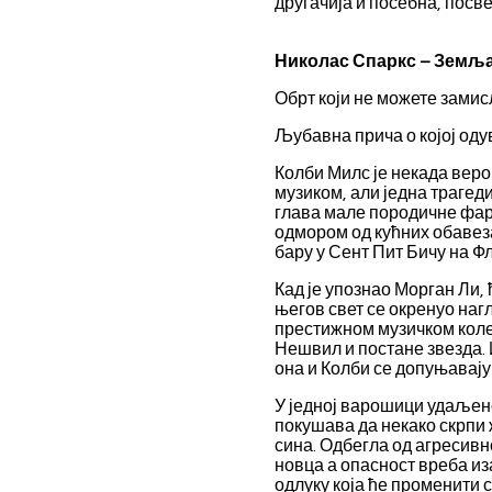
другачија и посебна, посве
escort
muğla
escort
Николас Спаркс – Земља
manisa
escort
Обрт који не можете замис
sivas
escort
Љубавна прича о којој оду
tekirdağ
escort
Колби Милс је некада веров
tokat
escort
музиком, али једна трагед
uşak
глава мале породичне фарм
escort
одмором од кућних обавеза
yalova
бару у Сент Пит Бичу на Ф
escort
yozgat
Кад је упознао Морган Ли, 
escort
његов свет се окренуо наг
trabzon
престижном музичком колеџ
escort
Нешвил и постане звезда. 
afyon
escort
она и Колби се допуњавају
aksaray
escort
У једној варошици удаљен
amasya
покушава да некако скрпи 
escort
сина. Одбегла од агресивно
ardahan
новца а опасност вреба из
escort
одлуку која ће променити с
artvin