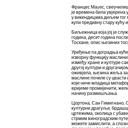
istanbul
escort
escort
Францес Маyес, свеучили
escort
avcılar
bursa
је времена била увјерена у
ukraynali
escort
escort
у викендицама диљем тог 
şirinevler
gaziantep
купи предивну стару кућу
escort
escort
istanbul
istanbul
escort
escort
Биљежница која јој је слу
beylikduzu
samsun
година, десет година посл
escort
escort
Тоскане, опис њезиних то
esenyurt
balıkesir
escort
escort
Уређење па доградња куће
mersin
изворну функцију маслини
escort
између хране и културе сам
konya
другој култури и другачијо
escort
оживјела, њезина жеља за
eskişehir
escort
маслине почеле су цвасти 
izmir
које ниче младица метафор
escort
вријеме промијенити, жели
sınav
начину размишљања.
analizi
denizli
Цортона, Сан Гимигнано, 
vip
културни драгуљи, брдашца
transfer
цртежима, околица с убав
kocaeli
стрмим виноградским путе
escort
malatya
можете замислити, а спозна
escort
maltepe