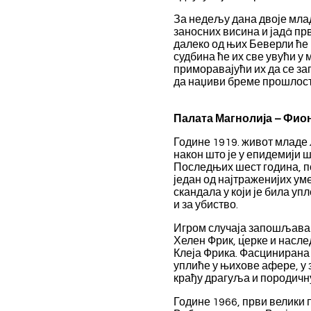
escort
За недељу дана двоје млад
bartın
заносних висина и јадâ п
escort
bayburt
далеко од њих Беверли ће
escort
судбина ће их све увући у
bolu
приморавајући их да се за
escort
да наџиви бреме прошлост
burdur
escort
çanakkale
Палата Магнолија – Фио
escort
çankırı
Године 1919. живот младе 
escort
након што је у епидемији ш
çorum
escort
Последњих шест година, п
edirne
један од најтраженијих ум
escort
скандала у који је била упл
elazığ
и за убиство.
escort
erzurum
Игром случаја запошљава 
escort
Хелен Фрик, ц́ерке и насл
erzincan
Клеја Фрика. Фасцинирана
escort
уплиће у њихове афере, у
kırşehir
escort
крађу драгуља и породичну 
van
escort
Године 1966, први велики
zonguldak