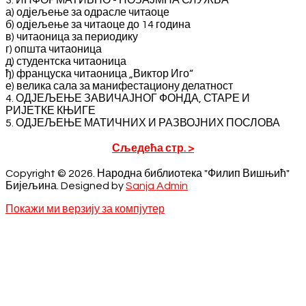
а) одјељење за одрасле читаоце
б) одјељење за читаоце до 14 година
в) читаоница за периодику
г) општа читаоница
д) студентска читаоница
ђ) француска читаоница „Виктор Иго“
е) велика сала за манифестациону делатност
4. ОДЈЕЉЕЊЕ ЗАВИЧАЈНОГ ФОНДА, СТАРЕ И
РИЈЕТКЕ КЊИГЕ
5. ОДЈЕЉЕЊЕ МАТИЧНИХ И РАЗВОЈНИХ ПОСЛОВА
Сљедећа стр. >
Copyright © 2026. Народна библиотека "Филип Вишњић"
Бијељина. Designed by
Sanja Admin
Покажи ми верзију за компјутер