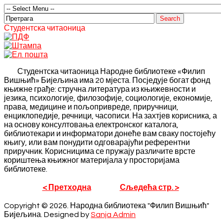
Студентска читаоница
Студентска читаоница Народне библиотеке «Филип
Вишњић» Бијељина има 20 мјеста. Посједује богат фонд
књижне грађе: стручна литература из књижевности и
језика, психологије, филозофије, социологије, економије,
права, медицине и пољопривреде, приручници,
енциклопедије, речници, часописи. На захтјев корисника, а
на основу консултовања електронског каталога,
библиотекари и информатори донеће вам сваку постојећу
књигу, или вам понудити одговарајући референтни
приручник. Корисницима се пружају различите врсте
кориштења књижног материјала у просторијама
библиотеке.
< Претходна
Сљедећа стр. >
Copyright © 2026. Народна библиотека "Филип Вишњић"
Бијељина. Designed by
Sanja Admin