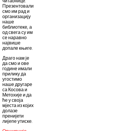
читаонице.
Презентовали
смо им рад и
организацију
наше
библиотеке, а
од свега су им
се наравно
највише
допале књиге.
Драго нам је
да смо и ове
године имали
прилику да
угостимо
наше другаре
са Косова и
Метохије и да
ће у своја
мјеста из којих
долазе
пренијети
лијепе утиске.