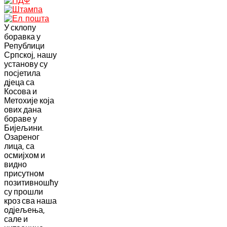
У склопу
боравка у
Републици
Српској, нашу
установу су
посјетила
дјеца са
Косова и
Метохије која
ових дана
бораве у
Бијељини.
Озареног
лица, са
осмијхом и
видно
присутном
позитивношћу
су прошли
кроз сва наша
одјељења,
сале и